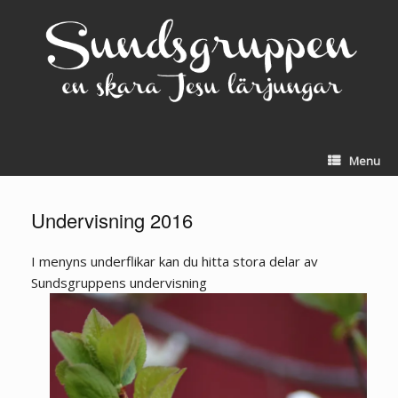
Skip
to
content
Menu
Undervisning 2016
I menyns underflikar kan du hitta stora delar av
Sundsgruppens undervisning