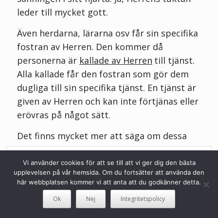
leder till mycket gott.
Även herdarna, lärarna osv får sin specifika
fostran av Herren. Den kommer då
personerna är
kallade av Herren
till tjänst.
Alla kallade får den fostran som gör dem
dugliga till sin specifika tjänst. En tjänst är
given av Herren och kan inte förtjänas eller
erövras på något sätt.
Det finns mycket mer att säga om dessa
saker. Syftet med denna skrivelse är att vi
Privacy & Cookies: This site uses cookies. By continuing to use this
ska bli påminda om faran med att
website, you agree to their use.
Vi använder cookies för att se till att vi ger dig den bästa
To find out more, including how to control cookies, see here:
Cookie-
upplevelsen på vår hemsida. Om du fortsätter att använda den
omdefiniera Ordet.
policy
här webbplatsen kommer vi att anta att du godkänner detta.
Herren vill också resa upp de instängda och
Ok
Nej
Integritetspolicy
de utkastade profeterna och kalla ut nya.