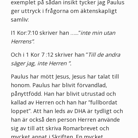
exemplet på sådan insikt tycker jag Paulus
ger uttryck i frågorna om äktenskapligt
samliv:
I
1 Kor:7:10 skriver han …...”
inte min utan
Herrens”
.
Och i 1 Kor 7 :12 skriver han ”
Till de andra
säger jag, inte Herren ”.
Paulus har mött Jesus, Jesus har talat till
honom. Paulus har blivit förvandlad,
pånyttfödd. Han har blivit utrustad och
kallad av Herren och han har ”fullbordat
loppet”. Att han leds av DHA är tydligt och
han är också den person Herren använde
sig av till att skriva Romarbrevet och
mycket annat i Skriften. En mycket